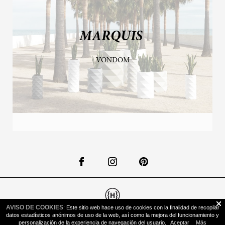
MARQUIS
VONDOM
AVISO DE COOKIES
: Este sitio web hace uso de cookies con la finalidad de recopilar
Todos los derechos reservados © 2026 estudi{H}ac |
Política de
datos estadísticos anónimos de uso de la web, así como la mejora del funcionamiento y
Cookies
|
Aviso Legal
personalización de la experiencia de navegación del usuario.
Aceptar
Más